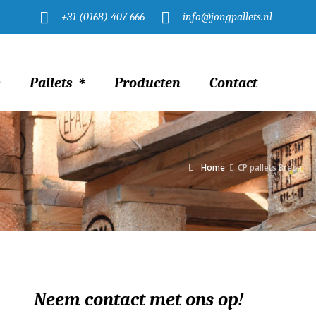
+31 (0168) 407 666
info@jongpallets.nl
s
Pallets
Producten
Contact
Home
CP pallets Breda
Neem contact met ons op!