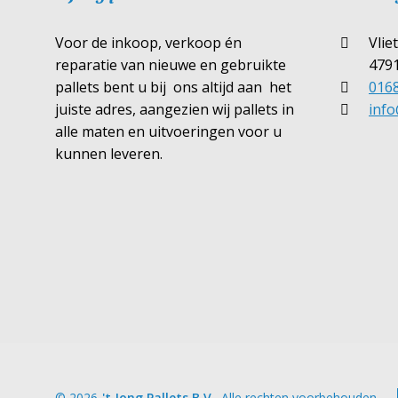
Voor de inkoop, verkoop én
Vlie
reparatie van nieuwe en gebruikte
4791
pallets bent u bij ons altijd aan het
0168
juiste adres, aangezien wij pallets in
info
alle maten en uitvoeringen voor u
kunnen leveren.
© 2026
't Jong Pallets B.V.
. Alle rechten voorbehouden.