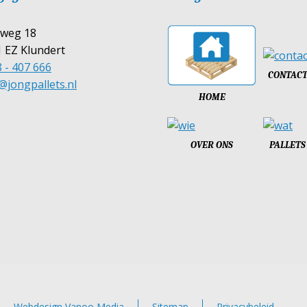
tweg 18
 EZ Klundert
 - 407 666
CONTAC
@jongpallets.nl
HOME
OVER ONS
PALLETS
Webdesign Vanoo Media
Sitemap
Privacybeleid