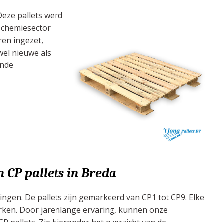
 Deze pallets werd
e chemiesector
ren ingezet,
wel nieuwe als
ende
n CP pallets in Breda
ringen. De pallets zijn gemarkeerd van CP1 tot CP9. Elke
rken. Door jarenlange ervaring, kunnen onze