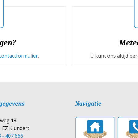
gen?
Mete
contactformulier
.
U kunt ons altijd b
gegevens
Navigatie
tweg 18
 EZ Klundert
 - 407 666