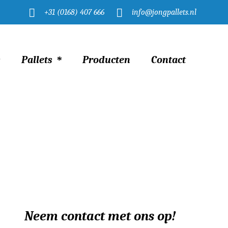
+31 (0168) 407 666
info@jongpallets.nl
s
Pallets
Producten
Contact
Home
Uien pallets Oosterhout
Neem contact met ons op!