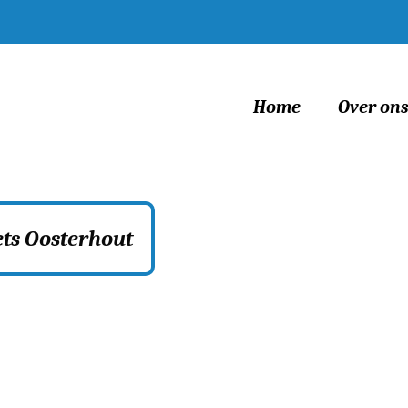
Home
Over on
ets Oosterhout